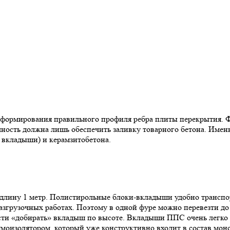
 формирования правильного профиля ребра плиты перекрытия.
чность должна лишь обеспечить заливку товарного бетона. Имен
 вкладыши) и керамзитобетона.
лину 1 метр. Полистирольные блоки-вкладыши удобно транспорт
азгрузочных работах. Поэтому в одной фуре можно перевезти д
мости «добирать» вкладыш по высоте. Вкладыши ППС очень легко
умоизолятором, который уже конструктивно входит в состав мо