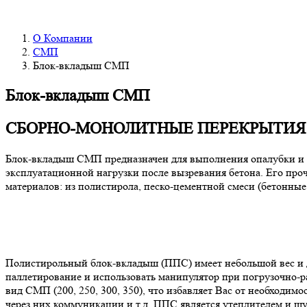
О Компании
СМП
Блок-вкладыш СМП
Блок-вкладыш СМП
СБОРНО-МОНОЛИТНЫЕ ПЕРЕКРЫТИЯ
Блок-вкладыш СМП предназначен для выполнения опалубки и
эксплуатационной нагрузки после вызревания бетона. Его про
материалов: из полистирола, песко-цементной смеси (бетонные
Полистирольный блок-вкладыш (ППС) имеет небольшой вес и д
паллетирование и использовать манипулятор при погрузочно-р
вид СМП (200, 250, 300, 350), что избавляет Вас от необходи
через них коммуникации и т.д. ППС является утеплителем и ш